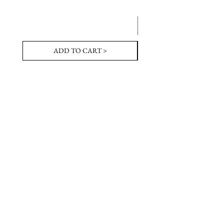
ADD TO CART >