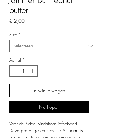
Jammer But Peanut
butter
Prijs
€ 2,00
Size
*
Aantal
*
In winkelwagen
Nu kopen
Voor de échte pindakaasliefhebber! 
Deze grappige en speelse A6-kaart is 
perfect om te geven aan iemand die 