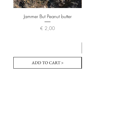
Jammer But Peanut butter
Da kunde nie maken. ma
Prijs
€ 2,00
ADD TO CART >